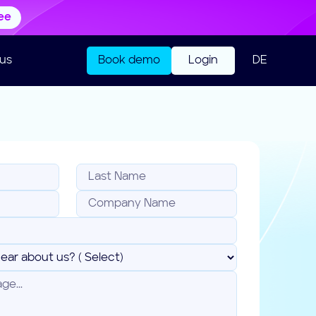
ree
us
Book demo
Login
DE