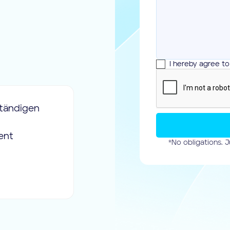
I hereby agree t
ständigen
“Mainteny würde ich kleinen u
Unternehmen empfehlen, die I
ent
Auftragsabwicklung papierlos u
*No obligations. J
gestalten möchten.”
Frank Roth
CEO @ Standard Lift