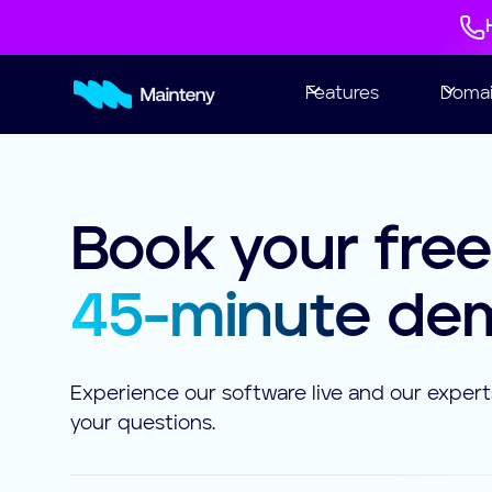
Features
Doma
Book your fre
45-minute
de
Experience our software live and our experts
your questions.