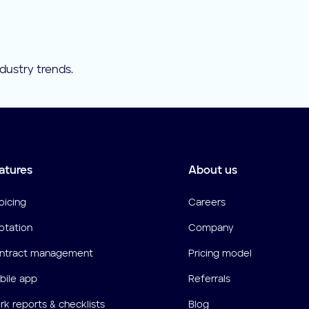
ndustry trends.
atures
About us
oicing
Careers
otation
Company
ntract management
Pricing model
bile app
Referrals
k reports & checklists
Blog