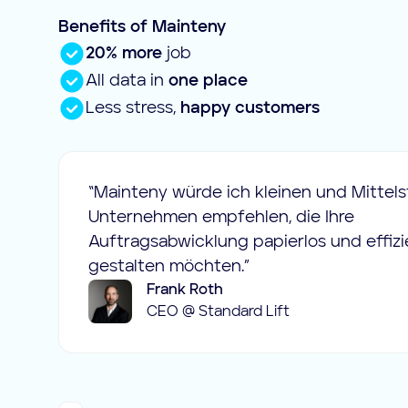
Benefits of Mainteny
20% more
job
All data in
one place
Less stress,
happy customers
“Mainteny würde ich kleinen und Mittel
Unternehmen empfehlen, die Ihre
Auftragsabwicklung papierlos und effizi
gestalten möchten.”
Frank Roth
CEO @ Standard Lift