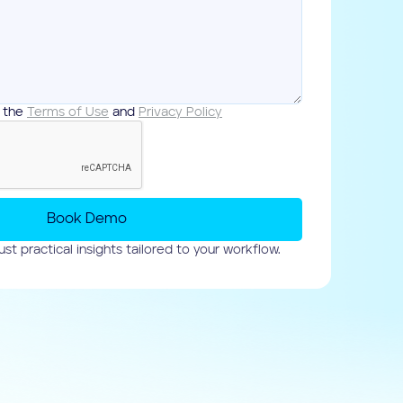
o the
Terms of Use
and
Privacy Policy
nd Mittelständigen
“Mainteny würde ich k
hre
Unternehmen empfehle
nd effizient
Auftragsabwicklung pa
ust practical insights tailored to your workflow.
gestalten möchten.”
Frank Roth
CEO @ Standard 