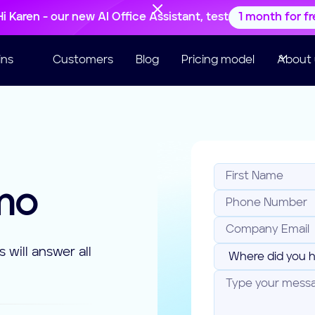
Hi Karen - our new AI Office Assistant, test
1 month for f
ins
Customers
Blog
Pricing model
About 
e
mo
 will answer all